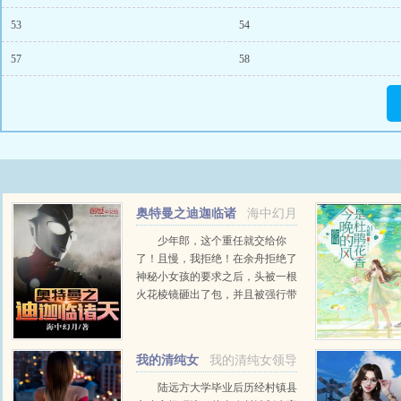
53
54
57
58
奥特曼之迪迦临诸
海中幻月
天
少年郎，这个重任就交给你
了！且慢，我拒绝！在余舟拒绝了
神秘小女孩的要求之后，头被一根
火花棱镜砸出了包，并且被强行带
离了自己的小破租屋。戴拿迪迦前
辈！欧布迪迦前辈！？贝利亚坏我
好事，该死的迪迦！...
我的清纯女
我的清纯女领导
领导
陆远方大学毕业后历经村镇县