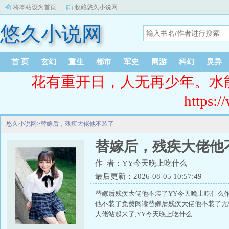
将本站设为首页
收藏悠久小说网
悠久小说网
首 页
玄幻
重生
都市
军史
网游
科幻
灵异
花有重开日，人无再少年。水
https:/
悠久小说网
>
替嫁后，残疾大佬他不装了
替嫁后，残疾大佬他
作 者：YY今天晚上吃什么
最后更新：2026-08-05 10:57:49
替嫁后残疾大佬他不装了YY今天晚上吃什么作
他不装了免费阅读替嫁后残疾大佬他不装了无弹
大佬站起来了,YY今天晚上吃什么