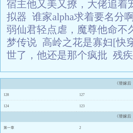
宿主他又美又撩，大佬追着
拟器
谁家alpha求着要名分
弱仙君轻点虐，魔尊他命不
梦传说
高岭之花是寡妇[快穿
世了，他还是那个疯批
残
《替嫁后
128
127
124
123
《替嫁后
第一章
2