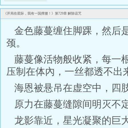
《开局在星际，我有一国撑腰！》第729章 解除诅咒
金色藤蔓缠住脚踝，然后
颈。
藤蔓像活物般收紧，每一
压制在体內，一丝都透不出
海恩被悬吊在虚空中，四
原力在藤蔓缝隙间明灭不
龙影靠近，星光凝聚的巨