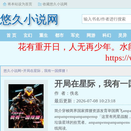
将本站设为首页
收藏悠久小说网
悠久小说网
首 页
玄幻
重生
都市
军史
网游
科幻
灵异
花有重开日，人无再少年。水
https:/
悠久小说网
>
开局在星际，我有一国撑腰！
开局在星际，我有一
作 者：佚名
最后更新：2026-07-08 10:23:18
简介穿梭两界国家撑腰资源发育举国腾飞ampam
ampampemspampampemsp「这里有死星
垃圾星球的拾荒者。ampampemspampa
线阅读,