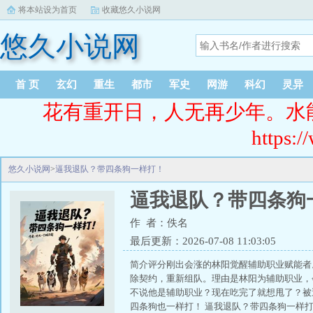
将本站设为首页
收藏悠久小说网
悠久小说网
首 页
玄幻
重生
都市
军史
网游
科幻
灵异
花有重开日，人无再少年。水
https:/
悠久小说网
>
逼我退队？带四条狗一样打！
逼我退队？带四条狗
作 者：佚名
最后更新：2026-07-08 11:03:05
简介评分刚出会涨的林阳觉醒辅助职业赋能者
除契约，重新组队。理由是林阳为辅助职业，
不说他是辅助职业？现在吃完了就想甩了？被
四条狗也一样打！ 逼我退队？带四条狗一样打