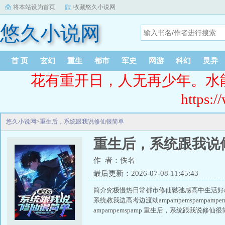
将本站设为首页
收藏悠久小说网
悠久小说网
首 页
玄幻
重生
都市
军史
网游
科幻
灵异
花有重开日，人无再少年。水
https:/
悠久小说网
>
重生后，系统跟我说修仙很简单
重生后，系统跟我说
作 者：佚名
最后更新：2026-07-08 11:45:43
简介究极慢热日常都市修仙鬆弛感高中生活好amp
系统教我边高考边渡劫ampampemspampamp
ampampemspamp 重生后，系统跟我说